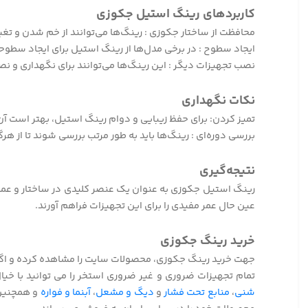
کاربردهای رینگ استیل جکوزی
محافظت از ساختار جکوزی : رینگ‌ها می‌توانند از خم شدن و ت
ایجاد سطوح : در برخی مدل‌ها از رینگ استیل برای ایجاد سطو
نصب تجهیزات دیگر : این رینگ‌ها می‌توانند برای نگهداری و نص
نکات نگهداری
تمیز کردن: برای حفظ زیبایی و دوام رینگ استیل، بهتر است آن را
بررسی دوره‌ای : رینگ‌ها باید به طور مرتب بررسی شوند تا از ه
نتیجه‌گیری
رینگ استیل جکوزی به عنوان یک عنصر کلیدی در ساختار و عملکر
عین حال عمر مفیدی را برای این تجهیزات فراهم آورند.
خرید رینگ جکوزی
جهت خرید رینگ جکوزی، محصولات سایت را مشاهده کرده و اگر ن
تمام تجهیزات ضروری و غیر ضروری استخر را می توانید با خی
شنی
،
منابع تحت فشار
و
دیگ و مشعل
،
آبنما و فواره
و همچنین 