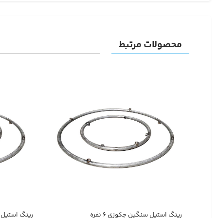
محصولات مرتبط
رینگ استیل سنگین جکوزی ۶ نفره
رینگ استیل سن