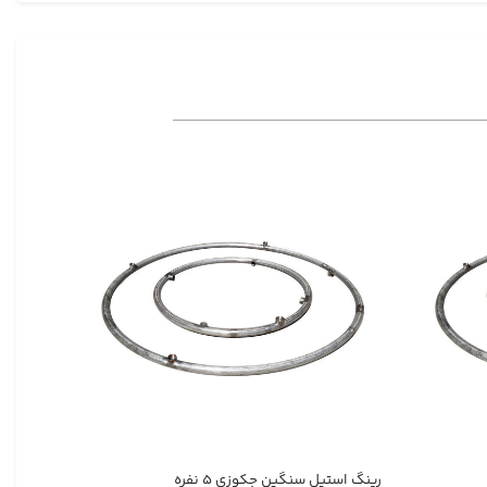
رینگ استیل سنگین جکوزی ۵ نفره
رینگ استی