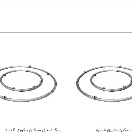
گین جکوزی ۸ نفره
رینگ استیل سنگین جکوزی ۴ نفره