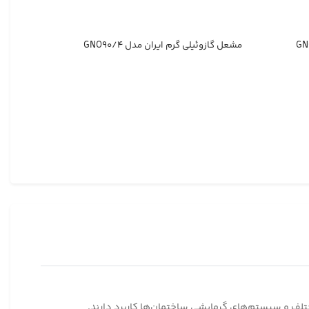
مشعل گازوئیلی گرم ایران مدل GNO۹۰/۴
مشعل گازو
تلف و سیستم‌های گرمایشی ساختمان‌ها کاربرد دارند.