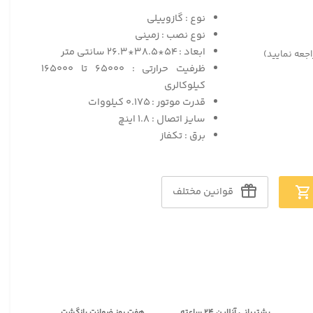
نوع : گازوییلی
نوع نصب : زمینی
ابعاد : ۵۴*۳۸.۵*۲۶.۳ سانتی متر
اجعه نمایید)
ظرفیت حرارتی : ۶۵۰۰۰ تا ۱۶۵۰۰۰
کیلوکالری
قدرت موتور : ۰.۱۷۵ کیلووات
سایز اتصال : ۱.۸ اینچ
برق : تکفاز
قوانین مختلف
پشتیبانی آنلاین ۲۴ ساعته
هفت روز ضمانت بازگشت