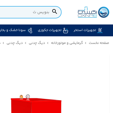
تجهیزات استخر
تجهیزات جکوزی
سونا خشک و بخار
صفحه نخست
گرمایشی و موتورخانه
دیگ چدنی
دیگ چدنی
د