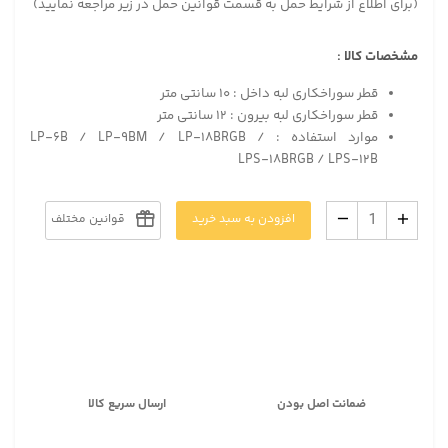
(برای اطلاع از شرایط حمل به قسمت قوانین حمل در زیر مراجعه نمایید)
مشخصات کالا :
قطر سوراخکاری لبه داخل : ۱۰ سانتی متر
قطر سوراخکاری لبه بیرون : ۱۲ سانتی متر
موارد استفاده : LP-۶B / LP-۹BM / LP-۱۸BRGB /
LPS-۱۸BRGB / LPS-۱۲B
افزودن به سبد خرید
قوانین مختلف
ضمانت اصل بودن
ارسال سریع کالا