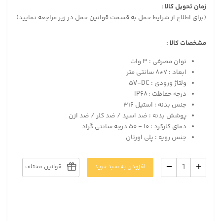
زمان تحویل کالا :
(برای اطلاع از شرایط حمل به قسمت قوانین حمل در زیر مراجعه نمایید)
مشخصات کالا :
توان مصرفی : ۳ وات
ابعاد : ۷*۸ سانتی متر
ولتاژ ورودی : ۵V-DC
درجه حفاظت : IP۶۸
جنس بدنه : استیل ۳۱۶
پوشش بدنه : ضد اسید / ضد کلر / ضد ازن
دمای کارکرد : ۱۰ - ۵۰ درجه سانتی گراد
جنس رویه : پلی اورتان
افزودن به سبد خرید
قوانین مختلف