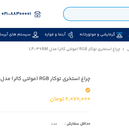
۰۲۱-۸۸۳۰۰۰۰۱
گرمایشی و موتورخانه
آبنما و فواره
سیستم های آبرسا
ی
چراغ استخری توکار RGB (مولتی کالر) مدل LP-۳۶BM
چراغ استخری توکار RGB (مولتی کالر) مدل LP-۳۶BM
۲,۰۷۰,۰۰۰
تومان
حداقل سفارش :
عدد