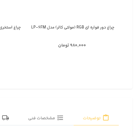
چراغ دور فواره ای RGB (مولتی کالر) مدل LP-۶FM
چراغ استخری و
۹۸۰,۰۰۰ تومان
توضیحات
مشخصات فنی
ق