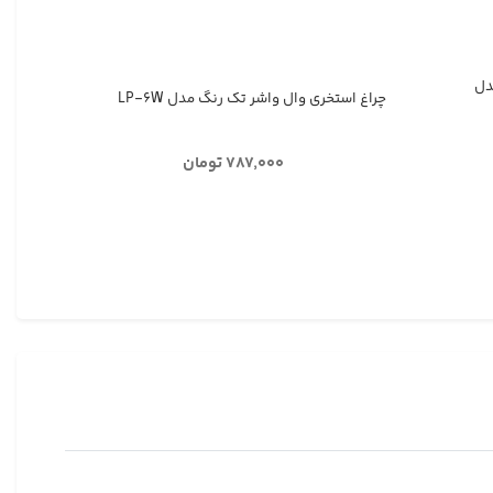
ر) مدل
چراغ استخری وال واشر تک رنگ مدل LP-۶W
RGB-۱m
۷۸۷,۰۰۰ تومان