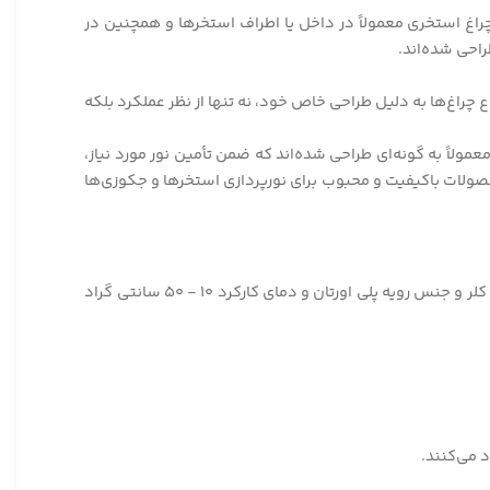
راغ استخری معمولاً در داخل یا اطراف استخرها و همچنین در
احی شده‌اند.
راغ‌ها به دلیل طراحی خاص خود، نه تنها از نظر عملکرد بلکه
عمولاً به گونه‌ای طراحی شده‌اند که ضمن تأمین نور مورد نیاز،
محصولات باکیفیت و محبوب برای نورپردازی استخرها و جکوزی‌ها
چراغ استخری توکار ۳۶ وات به ابعاد ۲.۵*۲۵ سانتی متر ، مولتی کالر (RGB) و دارای استاندارد IP۶۸ از جنس آلومینیوم با رنگ استاتیک ضد کلر و جنس رویه پلی اورتان و دمای کارکرد ۱۰ - ۵۰ سانتی گراد
 می‌کنند.