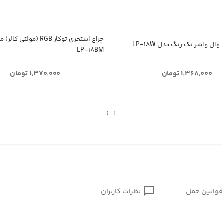
چراغ استخری توکار RGB (مولتی کال
ال واشر تک رنگ مدل LP-۱۸W
LP-۱۸BM
۱,۳۶۸,۰۰۰ تومان
۱,۳۷۰,۰۰۰ تومان
›
‹
وانین حمل
نظرات کاربران