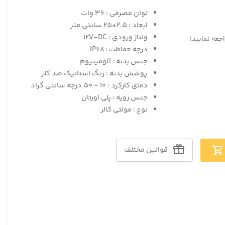
توان مصرفی : ۳۶ وات
ابعاد : ۲.۵*۲۵ سانتی متر
ولتاژ ورودی : ۱۲V-DC
اجعه نمایید)
درجه حفاظت : IP۶۸
جنس بدنه : آلومینیوم
پوشش بدنه : رنگ استاتیک ضد کلر
دمای کارکرد : ۱۰ - ۵۰ درجه سانتی گراد
جنس رویه : پلی اورتان
نوع : مولتی کالر
قوانین مختلف