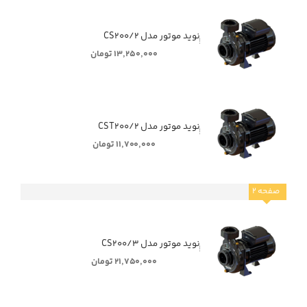
ٖٖٖٖٖنوید موتور مدل CS۲۰۰/۲
۱۳,۲۵۰,۰۰۰ تومان
ٖٖٖٖٖنوید موتور مدل CST۲۰۰/۲
۱۱,۷۰۰,۰۰۰ تومان
صفحه
۲
ٖٖٖٖٖنوید موتور مدل CS۲۰۰/۳
۲۱,۷۵۰,۰۰۰ تومان