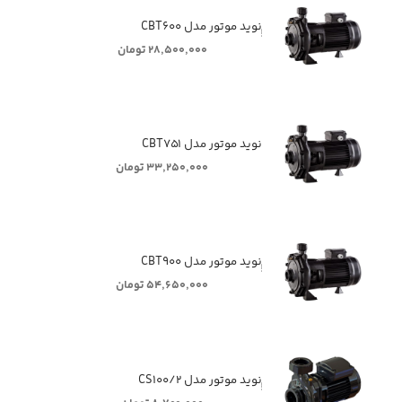
ٖٖٖٖٖنوید موتور مدل CBT۶۰۰
۲۸,۵۰۰,۰۰۰ تومان
نوید موتور مدل CBT۷۵۱
۳۳,۲۵۰,۰۰۰ تومان
ٖٖٖٖٖنوید موتور مدل CBT۹۰۰
۵۴,۶۵۰,۰۰۰ تومان
ٖٖٖٖٖنوید موتور مدل CS۱۰۰/۲