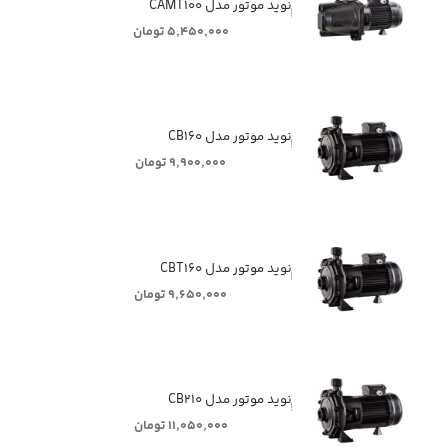
ٖٖٖٖٖنوید موتور مدل CAMT۱۰۰
۵,۴۵۰,۰۰۰ تومان
ٖٖٖٖٖنوید موتور مدل CB۱۶۰
۹,۹۰۰,۰۰۰ تومان
ٖٖٖٖٖنوید موتور مدل CBT۱۶۰
۹,۶۵۰,۰۰۰ تومان
ٖٖٖٖٖنوید موتور مدل CB۲۱۰
۱۱,۰۵۰,۰۰۰ تومان