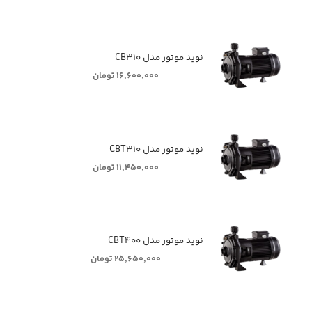
ٖٖٖٖٖنوید موتور مدل CB۳۱۰
۱۶,۶۰۰,۰۰۰ تومان
ٖٖٖٖٖنوید موتور مدل CBT۳۱۰
۱۱,۴۵۰,۰۰۰ تومان
ٖٖٖٖٖنوید موتور مدل CBT۴۰۰
۲۵,۶۵۰,۰۰۰ تومان