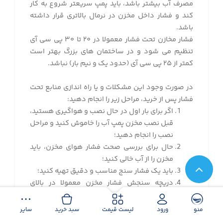
مصرف آب بیشتر باشد، باید پمپ سریعتر شروع به کار
کند و فشار داخل مخزن در نرمال بالاتری قرار داشته
باشد.
فشار مخازن تحت فشار معمولا در ۲۰ تا ۳۰ پی سی آی
تنظیم می شود و در ساختمان های بزرگ بهتر است
کمتر از ۲۵ پی سی آی (حدود یک و نیم بار) نباشد.
در صورت وجود این مشکلات و یا راه اندازی منابع تحت
فشار پس از خرید، مراحل زیر را انجام دهید:
اگر برای بار اول در حال نصب و هواگیری هستید،
قبل نصب مخزن پمپ آب را خاموش کنید و مراحل
نصب را انجام دهید؛
حال برای بررسی صحت فشار هوای مخزن، باید
مخزن را از آب خالی کنید؛
باید یک فشار سنج مناسب و دقیق تهیه کنید؛
دریچه سنجش فشار مخزن معمولا در بالای
محفظه قرار دارد، درب آن را باز کنید ( کاملا شبیه
والف لاستیک خودرو یا موتورسیکلت است)؛
منو
ورود
لیست قیمت
سبد خرید
سایر
فشار هوای داخل مخزن را یادداشت کنید و یا به