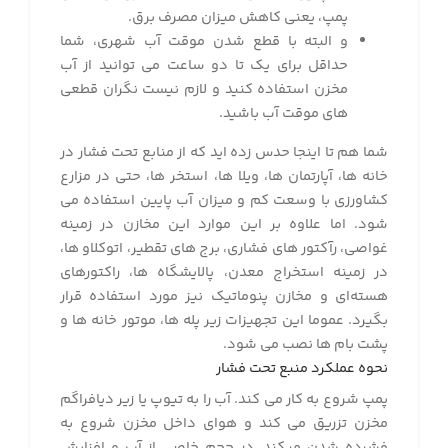
پمپ، یعنی کاهش میزان مصرف برق.
و البته با قطع شدن موقت آب شهری، شما
حداقل برای یک تا دو ساعت می توانید از آب
مخزن استفاده کنید و لازم نیست نگران قطعی
های موقت آب باشید.
شما هم تا اینجا حدس زده اید که از منابع تحت فشار در
خانه ها، آپارتمان ها، ویلا ها، استخر ها، حتی در مزارع
کشاورزی با وسعت کم و میزان آب پایین استفاده می
شود. اما علاوه ‌بر این موارد این مخازن در زمینه
غواصی، رآکتور های فشاری، برج‌ های تقطیر، اتوکلاو ها،
در زمینه استخراج معدن، پالایشگاه‌ ها، راکتورهای
هسته‌ای و مخازن پنوماتیک نیز مورد استفاده قرار
بگیرد. عموما این تجهیزات زیر پله ها، موتور خانه ها و
پشت بام ها نصب می شود.
نحوه عملکرد منبع تحت فشار
پمپ شروع به کار می کند. آب را به تیوپ یا زیر دیافراگم
مخزن تزریق می کند و هوای داخل مخزن شروع به
فشرده شدن میکند. در حجم خاصی از آب و افزایش