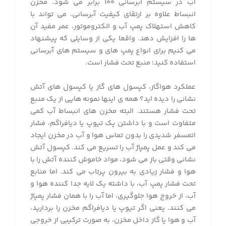
آب در سیستم آبرسانی ۱۰۰ برابر می شود. مخزن
انبساط علاوه بر ارتقای کیفیت آبرسانی، می تواند با
کاهش استهلاک پمپ آب و الکتروموتور، عمر مفید آن
ها را افزایش دهد. واقعا یکی از وسایلی که پیشنهاد
می کنیم برای انواع پمپ های و سیستم های آبرسانی
استفاده کنید؛ منبع تحت فشار است.
عملکرد هواگاز، کپسول های گاز یا کپسول های آتش
نشانی را دیده اید؟ همه ی اینها نمونه هایی از یک منبع
تحت فشار هستند. البته مخزن های انبساط آب کمی
متفاوت است و با داشتن یک تیوپ یا دیافراگم، فشار
اتمسفر شدیدی را بدون تماس هوا و آب در مخزن ایجاد
می کند و عمل پمپاژ آب را تسریع می کند. کپسول آتش
نشانی وقتی باز می شود، مواد خاموش کننده آتش را با
هوا و فشار زیادی به بیرون پرتاب می کند. اما منابع
تحت فشار پمپ آب، با داشته یک لایه جدا کننده هوا و
آب، از خروج هوا جلوگیری، اما آب را با همان فشار پمپاژ
می کنند. یعنی اگر تیوپ یا دیافراگم مخزن را بردارید،
آب و هوا یا گاز داخل مخزن، به صورت ترکیبی از خروجی