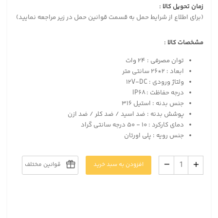
زمان تحویل کالا :
(برای اطلاع از شرایط حمل به قسمت قوانین حمل در زیر مراجعه نمایید)
مشخصات کالا :
توان مصرفی : ۲۴ وات
ابعاد : ۲*۲۶ سانتی متر
ولتاژ ورودی : ۱۲V-DC
درجه حفاظت : IP۶۸
جنس بدنه : استیل ۳۱۶
پوشش بدنه : ضد اسید / ضد کلر / ضد ازن
دمای کارکرد : ۱۰ - ۵۰ درجه سانتی گراد
جنس رویه : پلی اورتان
افزودن به سبد خرید
قوانین مختلف